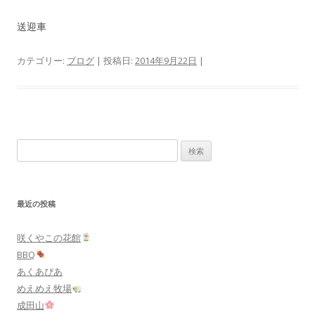
送迎車
カテゴリー:
ブログ
| 投稿日:
2014年9月22日
|
検
索:
最近の投稿
咲くやこの花館
BBQ
あくあぴあ
めえめえ牧場
成田山