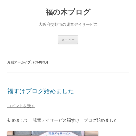
福の木ブログ
大阪府交野市の児童デイサービス
コ
メニュー
ン
テ
ン
ツ
へ
月別アーカイブ:
2014年9月
ス
キ
ッ
プ
福すけブログ始めました
コメントを残す
初めまして 児童デイサービス福すけ ブログ始めました