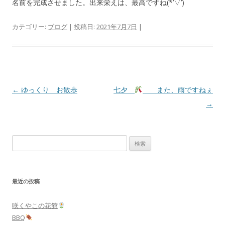
名前を完成させました。出来栄えは、最高ですね(*’▽’)
カテゴリー:
ブログ
| 投稿日:
2021年7月7日
|
投
←
ゆっくり お散歩
七夕
また、雨ですねぇ
稿
→
ナ
ビ
検
ゲ
索:
ー
シ
最近の投稿
ョ
ン
咲くやこの花館
BBQ