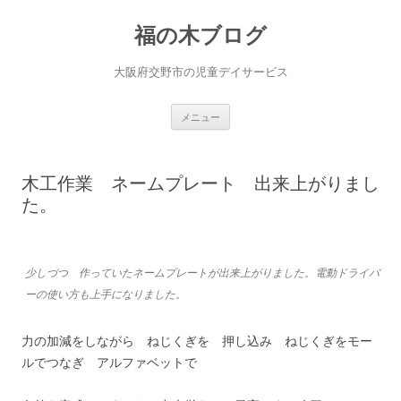
福の木ブログ
大阪府交野市の児童デイサービス
コ
メニュー
ン
テ
ン
ツ
へ
木工作業 ネームプレート 出来上がりまし
ス
キ
た。
ッ
プ
少しづつ 作っていたネームプレートが出来上がりました。電動ドライバ
ーの使い方も上手になりました。
力の加減をしながら ねじくぎを 押し込み ねじくぎをモー
ルでつなぎ アルファベットで