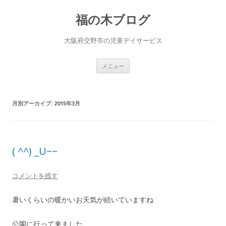
福の木ブログ
大阪府交野市の児童デイサービス
コ
メニュー
ン
テ
ン
ツ
へ
月別アーカイブ:
2015年3月
ス
キ
ッ
プ
( ^^) _U~~
コメントを残す
暑いくらいの暖かいお天気が続いていますね
公園に行って来ました