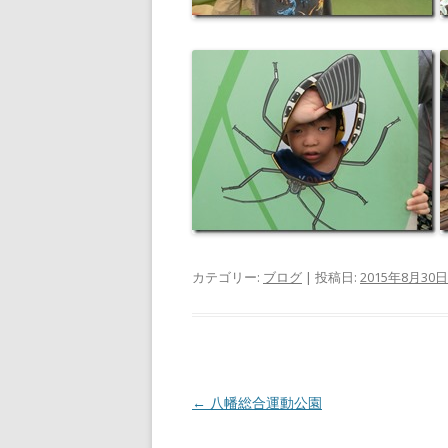
カテゴリー:
ブログ
| 投稿日:
2015年8月30日
投
←
八幡総合運動公園
稿