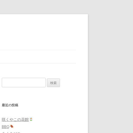
検
索:
最近の投稿
咲くやこの花館
BBQ