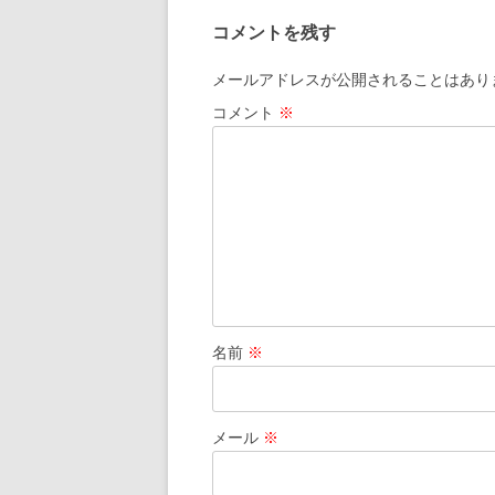
ナ
コメントを残す
ビ
ゲ
メールアドレスが公開されることはあり
ー
コメント
※
シ
ョ
ン
名前
※
メール
※