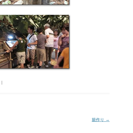
|
籠作り
→