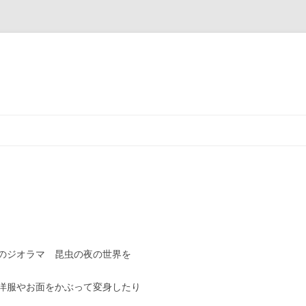
コ
ン
テ
ン
ツ
へ
ス
キ
ッ
プ
のジオラマ 昆虫の夜の世界を
洋服やお面をかぶって変身したり