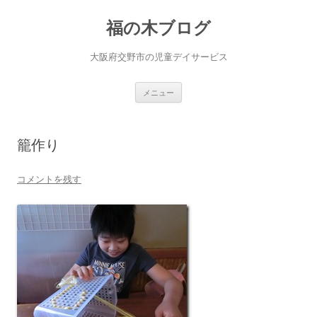
福の木ブログ
大阪府交野市の児童デイサービス
コ
メニュー
ン
テ
ン
ツ
へ
籠作り
ス
キ
ッ
プ
コメントを残す