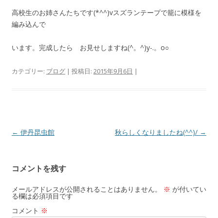
高校生のお姉さんたちです(*^^)vスズランテープで籠に模様を
編み込んで
います。完成したら お見せしますね(^。^)y-.。o○
カテゴリー:
ブログ
| 投稿日:
2015年9月6日
|
投
←
伊丹昆虫館
秋らしくなりましたね(^^)/
→
稿
ナ
コメントを残す
ビ
ゲ
メールアドレスが公開されることはありません。
※
が付いてい
る欄は必須項目です
ー
コメント
※
シ