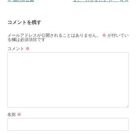
稿
ナ
コメントを残す
ビ
ゲ
メールアドレスが公開されることはありません。
※
が付いてい
る欄は必須項目です
ー
コメント
※
シ
ョ
ン
名前
※