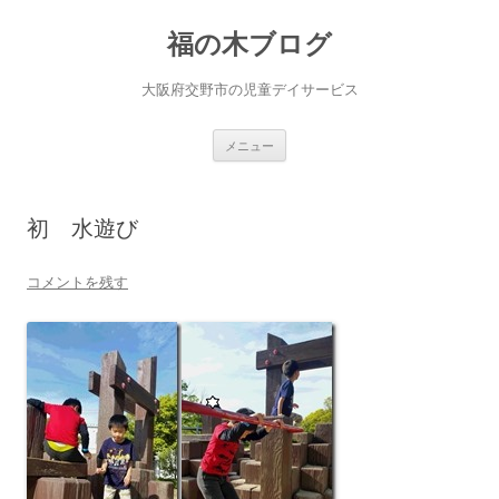
福の木ブログ
大阪府交野市の児童デイサービス
コ
メニュー
ン
テ
ン
ツ
へ
初 水遊び
ス
キ
ッ
プ
コメントを残す