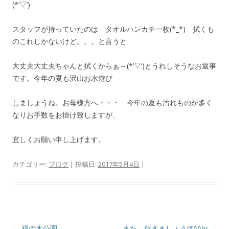
(*’▽’)
スタッフが持っていたのは タオルハンカチ一枚(*_*) 拭くも
のこれしかないけど。。。と言うと
大丈夫大丈夫ちゃんと拭くからぁ～(*’▽’)とうれしそうなお返事
です。今年の夏も沢山お水遊び
しましょうね。お母様方へ・・・ 今年の夏も汚れものが多く
なりお手数をお掛け致しますが、
宜しくお願い申し上げます。
カテゴリー:
ブログ
| 投稿日:
2017年5月4日
|
投
←
福の木公園
また 行きましょう(*^^)v
→