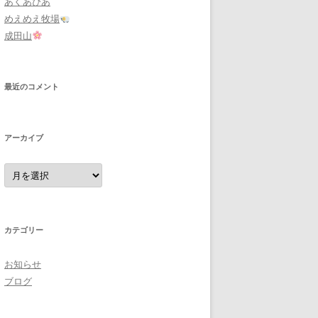
あくあぴあ
めえめえ牧場
成田山
最近のコメント
アーカイブ
ア
ー
カ
イ
ブ
カテゴリー
お知らせ
ブログ