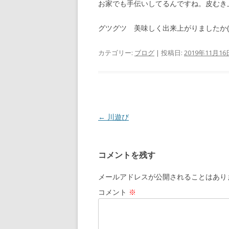
お家でも手伝いしてるんですね。皮むき
グツグツ 美味しく出来上がりましたか(?_
カテゴリー:
ブログ
| 投稿日:
2019年11月16
投
←
川遊び
稿
ナ
コメントを残す
ビ
ゲ
メールアドレスが公開されることはあり
ー
コメント
※
シ
ョ