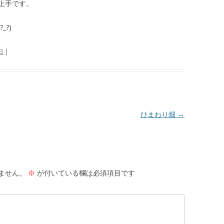
上手です。
?)
日
|
ひまわり畑
→
ません。
※
が付いている欄は必須項目です