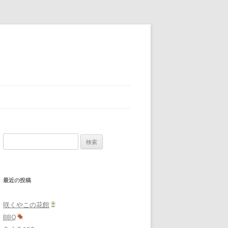
検
索:
最近の投稿
咲くやこの花館
BBQ