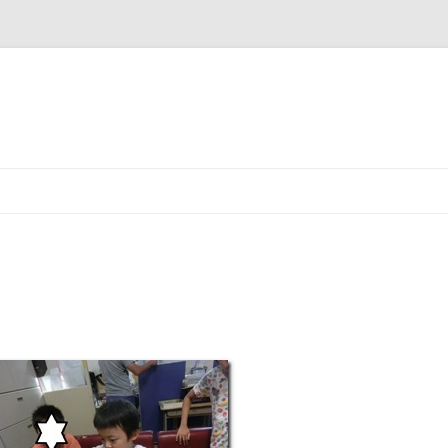
コ
ン
テ
ン
ツ
へ
ス
。
キ
ッ
プ