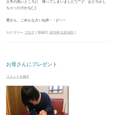
土手の高いところに 帰ってしまいました”(-“”-)” おどろかし
ちゃったのかな(‘_’)
鹿さん ごめんなさいね($・・)/~~~
カテゴリー:
ブログ
| 投稿日:
2015年12月30日
|
お母さんにプレゼント
コメントを残す