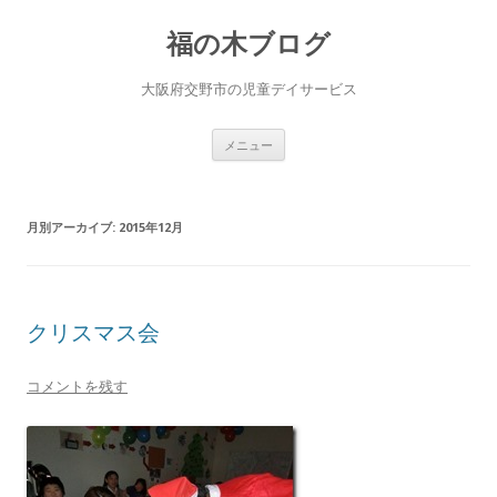
福の木ブログ
大阪府交野市の児童デイサービス
コ
メニュー
ン
テ
ン
ツ
へ
月別アーカイブ:
2015年12月
ス
キ
ッ
プ
クリスマス会
コメントを残す